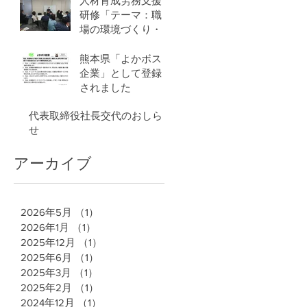
人材育成労務支援
研修「テーマ：職
場の環境づくり・
活性化について」
を開催しました
熊本県「よかボス
企業」として登録
されました
代表取締役社長交代のおしら
せ
アーカイブ
2026年5月
（1）
1件の記事
2026年1月
（1）
1件の記事
2025年12月
（1）
1件の記事
2025年6月
（1）
1件の記事
2025年3月
（1）
1件の記事
2025年2月
（1）
1件の記事
2024年12月
（1）
1件の記事