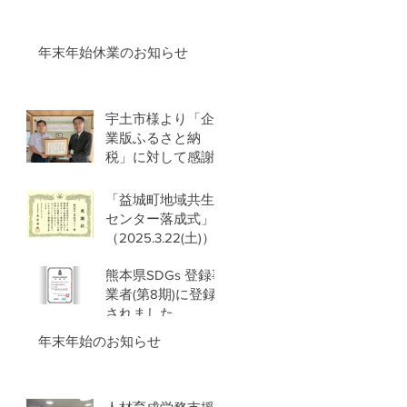
年末年始休業のお知らせ
宇土市様より「企
業版ふるさと納
税」に対して感謝
状をいただきまし
た
「益城町地域共生
センター落成式」
（2025.3.22(土)）
に出席させていた
熊本県SDGs 登録事
だき 益城町から感
業者(第8期)に登録
謝状を拝受いたし
されました
ました
年末年始のお知らせ